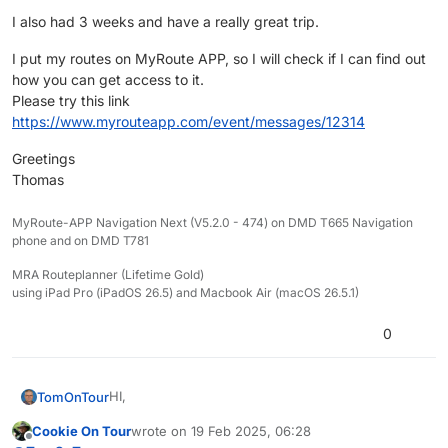
I also had 3 weeks and have a really great trip.
I put my routes on MyRoute APP, so I will check if I can find out
how you can get access to it.
Please try this link
https://www.myrouteapp.com/event/messages/12314
Greetings
Thomas
MyRoute-APP Navigation Next (V5.2.0 - 474) on DMD T665 Navigation
phone and on DMD T781
MRA Routeplanner (Lifetime Gold)
using iPad Pro (iPadOS 26.5) and Macbook Air (macOS 26.5.1)
0
HI,
TomOnTour
Cookie On Tour
wrote on
19 Feb 2025, 06:28
I was in Norway last year by motorcycle and used
last edited by
Offline