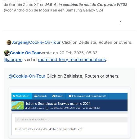
de Garmin Zumo XT en
M.R.A. in combinatie met de Carpuride W702
(voor Android op de Motor!) en een Samsung Galaxy S24
1
@
Cookie-On-Tour
Click on Zeitleiste, Routen or others.
Jörgen
Cookie On Tour
wrote on
20 Feb 2025, 08:33
last edited by
Offline
@
Jörgen
said in
route and ferry recommendations
:
@
Cookie-On-Tour
Click on Zeitleiste, Routen or others.