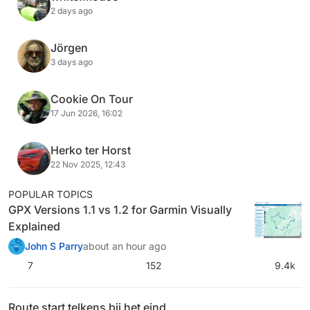
2 days ago
Jörgen
3 days ago
Cookie On Tour
17 Jun 2026, 16:02
Herko ter Horst
22 Nov 2025, 12:43
POPULAR TOPICS
GPX Versions 1.1 vs 1.2 for Garmin Visually
Explained
John S Parry
about an hour ago
7
152
9.4k
Route start telkens bij het eind.