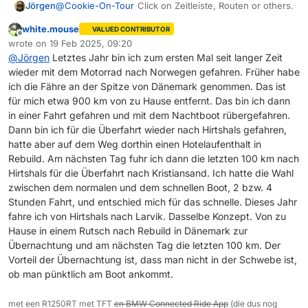
@
Cookie-On-Tour
Click on Zeitleiste, Routen or others.
Jörgen
white.mouse
VALUED CONTRIBUTOR
Offline
wrote on
19 Feb 2025, 09:20
last edited by
@
Jörgen
Letztes Jahr bin ich zum ersten Mal seit langer Zeit
wieder mit dem Motorrad nach Norwegen gefahren. Früher habe
ich die Fähre an der Spitze von Dänemark genommen. Das ist
für mich etwa 900 km von zu Hause entfernt. Das bin ich dann
in einer Fahrt gefahren und mit dem Nachtboot rübergefahren.
Dann bin ich für die Überfahrt wieder nach Hirtshals gefahren,
hatte aber auf dem Weg dorthin einen Hotelaufenthalt in
Rebuild. Am nächsten Tag fuhr ich dann die letzten 100 km nach
Hirtshals für die Überfahrt nach Kristiansand. Ich hatte die Wahl
zwischen dem normalen und dem schnellen Boot, 2 bzw. 4
Stunden Fahrt, und entschied mich für das schnelle. Dieses Jahr
fahre ich von Hirtshals nach Larvik. Dasselbe Konzept. Von zu
Hause in einem Rutsch nach Rebuild in Dänemark zur
Übernachtung und am nächsten Tag die letzten 100 km. Der
Vorteil der Übernachtung ist, dass man nicht in der Schwebe ist,
ob man pünktlich am Boot ankommt.
met een R1250RT met TFT
en BMW Connected Ride App
(die dus nog