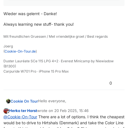
Wieder was gelernt - Danke!
Always learning new stuff- thank you!
Mit freundlichen Gruessen / Met vriendelijke groet / Best regards
Joerg
(
Cookie-On-Tour.de
)
Duster Lauréate SCe 115 LPG 4x2 · Everest Minicamp by Niewiadow
(B1300)
Carpuride W701 Pro · iPhone 15 Pro Max
0
Hello everyone,
Cookie On Tour
Herko ter Horst
wrote on
20 Feb 2025, 15:46
This year we would like to go to Norway. 2
last edited by
Offline
@
Cookie-On-Tour
There are a lot of options. I think the cheapest
people, a car with trailer. We come from the
would be to drive to Hirtshals (Denmark) and take the Color Line
Aachen region, so we have to drive through