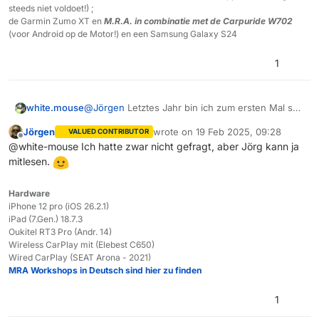
steeds niet voldoet!) ;
de Garmin Zumo XT en
M.R.A. in combinatie met de Carpuride W702
(voor Android op de Motor!) en een Samsung Galaxy S24
1
white.mouse
@
Jörgen
Letztes Jahr bin ich zum ersten Mal seit
langer Zeit wieder mit dem Motorrad nach
Jörgen
wrote on
19 Feb 2025, 09:28
VALUED CONTRIBUTOR
Norwegen gefahren. Früher habe ich die Fähre
last edited by
Offline
@white-mouse Ich hatte zwar nicht gefragt, aber Jörg kann ja
an der Spitze von Dänemark genommen. Das ist
mitlesen.
für mich etwa 900 km von zu Hause entfernt.
Das bin ich dann in einer Fahrt gefahren und mit
dem Nachtboot rübergefahren. Dann bin ich für
Hardware
die Überfahrt wieder nach Hirtshals gefahren,
iPhone 12 pro (iOS 26.2.1)
hatte aber auf dem Weg dorthin einen
iPad (7.Gen.) 18.7.3
Hotelaufenthalt in Rebuild. Am nächsten Tag fuhr
Oukitel RT3 Pro (Andr. 14)
ich dann die letzten 100 km nach Hirtshals für die
Wireless CarPlay mit (Elebest C650)
Überfahrt nach Kristiansand. Ich hatte die Wahl
Wired CarPlay (SEAT Arona - 2021)
zwischen dem normalen und dem schnellen
MRA Workshops in Deutsch sind hier zu finden
Boot, 2 bzw. 4 Stunden Fahrt, und entschied
mich für das schnelle. Dieses Jahr fahre ich von
1
Hirtshals nach Larvik. Dasselbe Konzept. Von zu