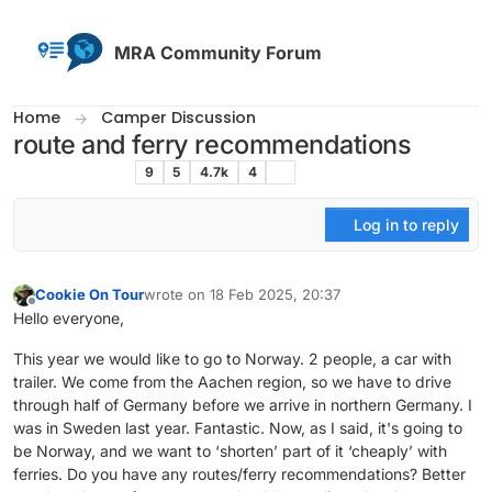
Skip to content
MRA Community Forum
Home
Camper Discussion
route and ferry recommendations
9
5
4.7k
4
Camper Discussion
Log in to reply
Cookie On Tour
wrote on
18 Feb 2025, 20:37
last edited by
Offline
Hello everyone,
This year we would like to go to Norway. 2 people, a car with
trailer. We come from the Aachen region, so we have to drive
through half of Germany before we arrive in northern Germany. I
was in Sweden last year. Fantastic. Now, as I said, it's going to
be Norway, and we want to ‘shorten’ part of it ‘cheaply’ with
ferries. Do you have any routes/ferry recommendations? Better