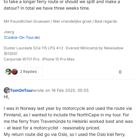
to take a longer ferry route or should we split and make a
detour? In total we have three weeks time.
Mit freundlichen Gruessen / Met vriendelijke groet / Best regards
Joerg
(
Cookie-On-Tour.de
)
Duster Lauréate SCe 115 LPG 4x2 · Everest Minicamp by Niewiadow
(B1300)
Carpuride W701 Pro · iPhone 15 Pro Max
2 Replies
0
TomOnTour
wrote on
19 Feb 2025, 05:55
last edited by TomOnTour
Offline
HI,
I was in Norway last year by motorcycle and used the route via
Finnland, as I wanted to include the NorthCape in my tour. For
me the ferry from Travemünde to Helsinki worked best and was
- at least for a motorcyclist - reasonably priced.
My return route did go via Oslo, so I used the Oslo kiel ferry.