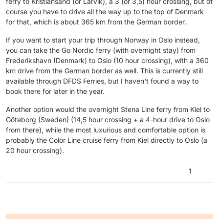
half of Germany before we arrive in northern
ferry to Kristiansand (or Larvik), a 3 (or 3,5) hour crossing, but of
Germany. I was in Sweden last year. Fantastic.
course you have to drive all the way up to the top of Denmark
Now, as I said, it's going to be Norway, and we
for that, which is about 365 km from the German border.
want to ‘shorten’ part of it ‘cheaply’ with
ferries. Do you have any routes/ferry
If you want to start your trip through Norway in Oslo instead,
recommendations? Better to take a longer
you can take the Go Nordic ferry (with overnight stay) from
ferry route or should we split and make a
Frederikshavn (Denmark) to Oslo (10 hour crossing), with a 360
detour? In total we have three weeks time.
km drive from the German border as well. This is currently still
available through DFDS Ferries, but I haven't found a way to
book there for later in the year.
Another option would the overnight Stena Line ferry from Kiel to
Göteborg (Sweden) (14,5 hour crossing + a 4-hour drive to Oslo
from there), while the most luxurious and comfortable option is
probably the Color Line cruise ferry from Kiel directly to Oslo (a
20 hour crossing).
1