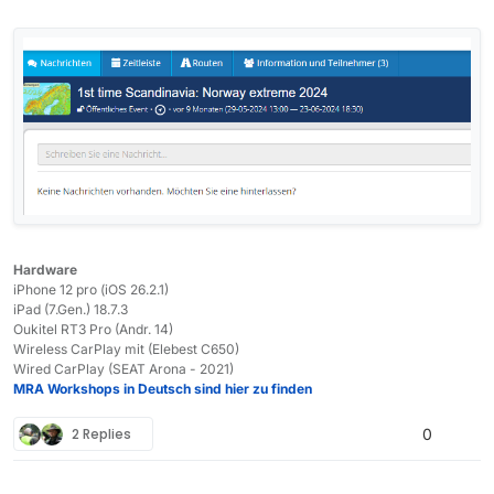
I can visit the page but it shows to be empty.
Many thanks for your hints...
Hardware
iPhone 12 pro (iOS 26.2.1)
iPad (7.Gen.) 18.7.3
Oukitel RT3 Pro (Andr. 14)
Wireless CarPlay mit (Elebest C650)
Wired CarPlay (SEAT Arona - 2021)
MRA Workshops in Deutsch sind hier zu finden
2 Replies
0