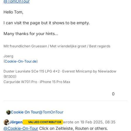
@
TomOnTour
the route via Finnland, as I wanted to include the
NorthCape in my tour. For me the ferry from
I also had 3 weeks and have a really great trip.
Hello Tom,
Travemünde to Helsinki worked best and was - at
least for a motorcyclist - reasonably priced.
I put my routes on MyRoute APP, so I will check if I
I can visit the page but it shows to be empty.
My return route did go via Oslo, so I used the Oslo
can find out how you can get access to it.
kiel ferry.
Please try this link
Greetings
Many thanks for your hints...
https://www.myrouteapp.com/event/messages/12
Thomas
314
Mit freundlichen Gruessen / Met vriendelijke groet / Best regards
Joerg
(
Cookie-On-Tour.de
)
Duster Lauréate SCe 115 LPG 4x2 · Everest Minicamp by Niewiadow
(B1300)
Carpuride W701 Pro · iPhone 15 Pro Max
0
@
TomOnTour
Cookie On Tour
Jörgen
wrote on
19 Feb 2025, 08:35
VALUED CONTRIBUTOR
Hello Tom,
last edited by
Offline
@
Cookie-On-Tour
Click on Zeitleiste, Routen or others.