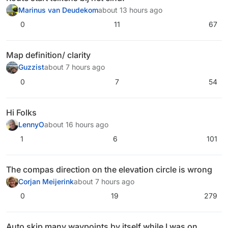
Marinus van Deudekom
about 13 hours ago
0
11
67
Map definition/ clarity
Guzzist
about 7 hours ago
0
7
54
Hi Folks
LennyO
about 16 hours ago
1
6
101
The compas direction on the elevation circle is wrong
Corjan Meijerink
about 7 hours ago
0
19
279
Auto skip many waypoints by itself while I was on