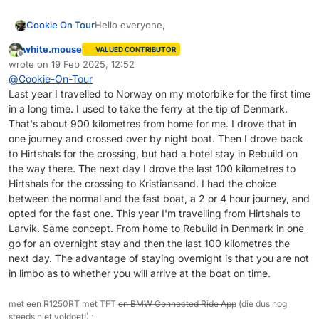
Hause in einem Rutsch nach Rebuild in Dänemark
zur Übernachtung und am nächsten Tag die
Hello everyone,
Cookie On Tour
letzten 100 km. Der Vorteil der Übernachtung ist,
dass man nicht in der Schwebe ist, ob man
white.mouse
VALUED CONTRIBUTOR
This year we would like to go to Norway. 2
pünktlich am Boot ankommt.
Offline
wrote on
19 Feb 2025, 12:52
people, a car with trailer. We come from the
last edited by
@
Cookie-On-Tour
Aachen region, so we have to drive through
half of Germany before we arrive in northern
Last year I travelled to Norway on my motorbike for the first time
Germany. I was in Sweden last year. Fantastic.
in a long time. I used to take the ferry at the tip of Denmark.
Now, as I said, it's going to be Norway, and we
That's about 900 kilometres from home for me. I drove that in
want to ‘shorten’ part of it ‘cheaply’ with
one journey and crossed over by night boat. Then I drove back
ferries. Do you have any routes/ferry
to Hirtshals for the crossing, but had a hotel stay in Rebuild on
recommendations? Better to take a longer
the way there. The next day I drove the last 100 kilometres to
ferry route or should we split and make a
Hirtshals for the crossing to Kristiansand. I had the choice
detour? In total we have three weeks time.
between the normal and the fast boat, a 2 or 4 hour journey, and
opted for the fast one. This year I'm travelling from Hirtshals to
Larvik. Same concept. From home to Rebuild in Denmark in one
go for an overnight stay and then the last 100 kilometres the
next day. The advantage of staying overnight is that you are not
in limbo as to whether you will arrive at the boat on time.
met een R1250RT met TFT
en BMW Connected Ride App
(die dus nog
steeds niet voldoet!) ;